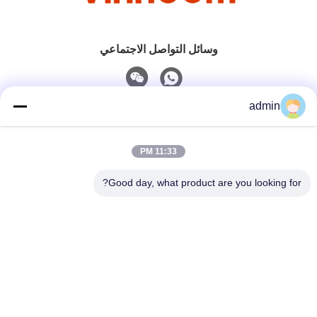
وسائل التواصل الاجتماعي
admin
اتصل سريعًا
11:33 PM
هاتف
0086-551-65396351
Good day, what product are you looking for?
البريد الإلكتروني
sales@vinncom.com
عنوان
طريق غانغ هواي، المنطقة الصناعية الجديدة، مدينة غانغ جي،