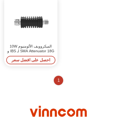
الميكروويف الألومنيوم 10W
SMA Attenuator 18G لـ IBS و
DAS
احصل على افضل سعر
1