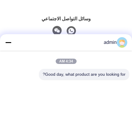
وسائل التواصل الاجتماعي
admin
اتصل سريعًا
4:34 AM
هاتف
0086-551-65396351
Good day, what product are you looking for?
البريد الإلكتروني
sales@vinncom.com
عنوان
طريق غانغ هواي، المنطقة الصناعية الجديدة، مدينة غانغ جي،
مقاطعة تشانغ فينغ، مدينة هي فاي، مقاطعة أنهوي