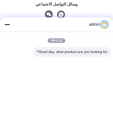
وسائل التواصل الاجتماعي
admin
اتصل سريعًا
4:22 PM
هاتف
0086-551-65396351
Good day, what product are you looking for?
البريد الإلكتروني
sales@vinncom.com
عنوان
طريق غانغ هواي، المنطقة الصناعية الجديدة، مدينة غانغ جي،
مقاطعة تشانغ فينغ، مدينة هي فاي، مقاطعة أنهوي