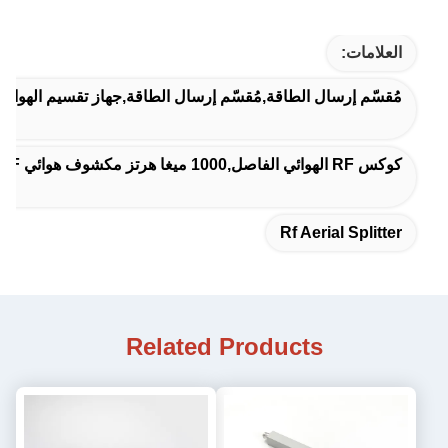
العلامات:
مُقسّم إرسال الطاقة,مُقسّم إرسال الطاقة,جهاز تقسيم الهواء Rf
كوكس RF الهوائي الفاصل,1000 ميغا هرتز مكشوف هوائي RF,أجهزة تقسيم الكوكس للكهرباء
Rf Aerial Splitter
Related Products