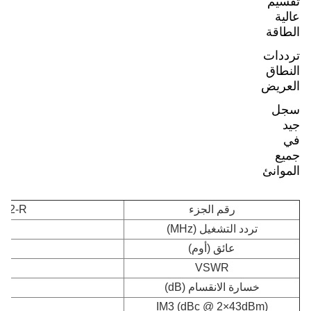
تقسيم
عالية
الطاقة
ترددات
النطاق
العريض
سجل
جيد
في
جميع
الموانئ
رقم الجزء
ON2-R
تردد التشغيل (MHz)
عائق (أوم)
VSWR
خسارة الانقسام (dB)
 155 / - 163
IM3 (dBc @ 2×43dBm)