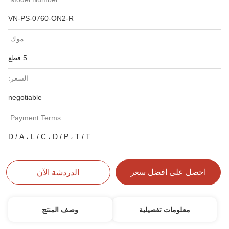
VN-PS-0760-ON2-R
موك:
5 قطع
السعر:
negotiable
Payment Terms:
D / A ، L / C ، D / P ، T / T
احصل على افضل سعر
الدردشة الآن
معلومات تفصيلية
وصف المنتج