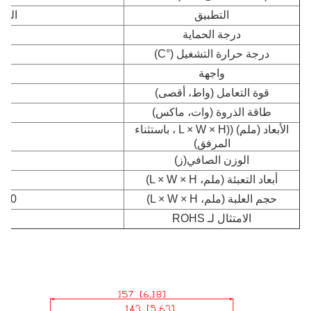
التطبيق
الدا
درجة الحماية
درجة حرارة التشغيل (°C)
 80
واجهة
قوة التعامل (واط، أقصى)
طاقة الذروة (وات، ماكس)
الأبعاد (ملم) ((L × W × H ، باستثناء
25 × 25
المرفق)
الوزن الصافي
(ز)
أبعاد التعبئة (ملم، L × W × H)
80 × 45
حجم العلبة (ملم، L × W × H)
30 × 400 × 240
الامتثال لـ ROHS