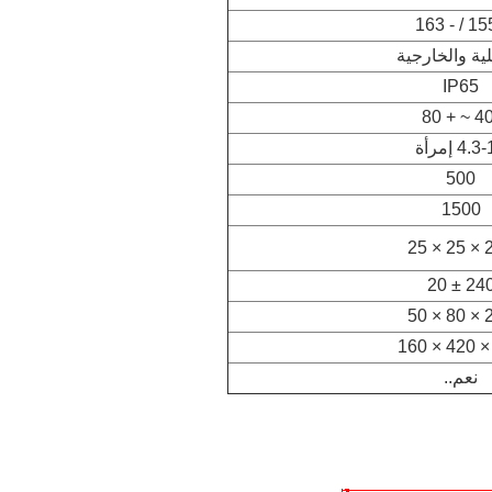
لية والخارجية
IP65
4. إمرأة
500
1500
200
240 ± 2
280
نعم..