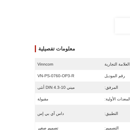
معلومات تفصيلية
لعلامة التجارية
Vinncom
رقم الموديل
VN-PS-0760-OP3-R
المرفق:
ميني DIN 4.3-10 أنثى
معدات الأولية:
مقبولة
التطبيق:
داس آي بي إس
التصميم:
تصميم صغير