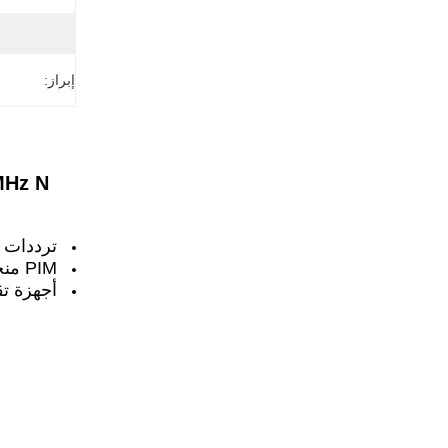
إبراز:
ترددات 
PIM منخفضة
أجهزة تق