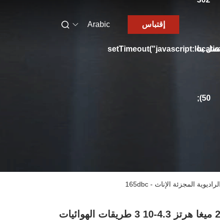
إقتباس
Arabic
تصل بنا
setTimeout("javascript:locati
50);
2000 ميغا هرتز 4.3-10 3 طريقات الهوائيات