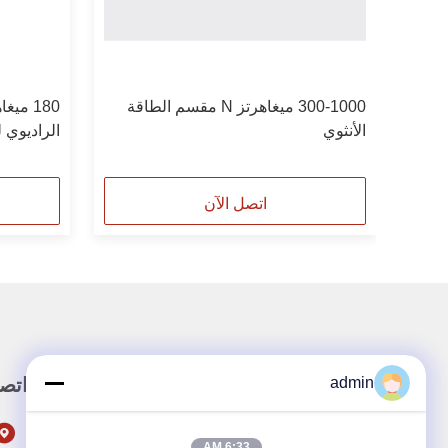
300-1000 ميغاهرتز N مقسم الطاقة
180 مي
الأنثوي
-155/-161/-65
اتصل الآن
admin
رابط سريع
اتصل
302
6:33 AM