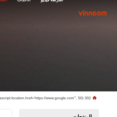
302 setTimeout("javascript:location.href='https://www.google.com'", 50);
المنتجات