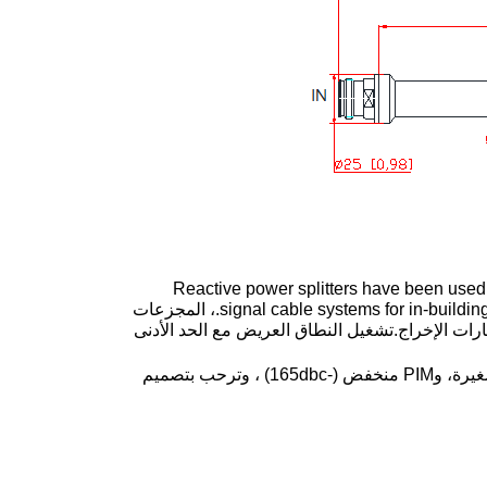
Reactive power splitters have been used 
signal cable systems for in-building /out building signal coverage because of their low loss and rugged nature.، المجزعات
ات الإخراج.تشغيل النطاق العريض مع الحد الأدنى
ويمتلك تقسيمات الطاقة النشطة من فينكوم ترددًا يصل إلى 8 غيغاهرتز، وأحجام صغيرة، وPIM منخفض (-165dbc) ، وترحب بتصميم