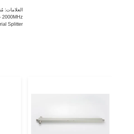
العلامات:
مُ
2000MHz جهاز تقسيم الهوائي الراديوي,4.3-10 جهاز تقسيم الهوائي الراديوي,2000 ميغا هرتز ثلاثي الاتجاه الفاصل RF
ial Splitter