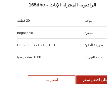
الراديوية المجزئة الإناث - 165dbc
موك:
20 قطعة
السعر:
negotiable
طريقة الدفع:
D / A ، L / C ، D / P ، T / T
سعة التوريد:
1500 قطعة يوميا
لى افضل سعر
اتصل بنا