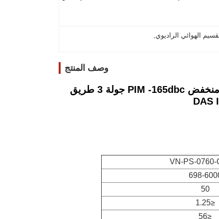
, 
وصف المنتج
698-6000MHz N نساء ميني DIN 4.3-10 نساء تصميم ميني منخفض PIM -165dbc جولة 3 طريق
VN-PS-0760-
698-600
50
≤1.25
≤56