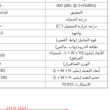
- 155 / - 163
IM3 (dBc @ 2×43dBm)
التطبيق
الداخ
درجة الحماية
درجة حرارة التشغيل (°C)
-40 ~ + 80
واجهة
3-10
قوة التعامل (واط، أقصى)
طاقة الذروة (وات، ماكس)
الأبعاد (ملم) ((L × W × H ، باستثناء
 × 25 × 25
المرفق)
الوزن الصافي
(ز)
0
أبعاد التعبئة (ملم، L × W × H)
 × 80 × 50
حجم العلبة (ملم، L × W × H)
580 × 420 × 160
الامتثال لـ ROHS