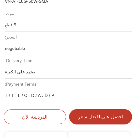
VN-AT-18G-50W-SMA
موك:
5 قطع
السعر:
negotiable
Delivery Time:
يعتمد على الكمية
Payment Terms:
T / T ، L / C ، D / A ، D / P
احصل على افضل سعر
الدردشة الآن