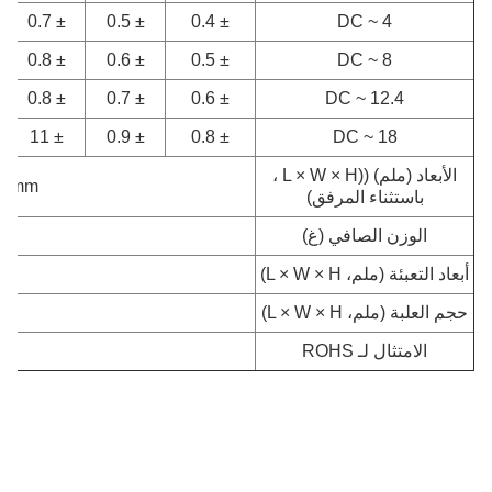
± 0.7
± 0.5
± 0.4
DC ~ 4
± 0.8
± 0.6
± 0.5
DC ~ 8
± 0.8
± 0.7
± 0.6
DC ~ 12.4
± 11
± 0.9
± 0.8
DC ~ 18
الأبعاد (ملم) ((L × W × H ،
70mm
باستثناء المرفق)
الوزن الصافي (غ)
أبعاد التعبئة (ملم، L × W × H)
حجم العلبة (ملم، L × W × H)
الامتثال لـ ROHS
نع