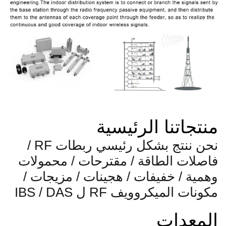
منتجاتنا الرئيسية
نحن ننتج بشكل رئيسي ربطات RF /
فاصلات الطاقة / مقترحات / محمولات
وهمية / خفيفات / هجينات / مزيجات /
مكونات الميكروويف RF ل IBS / DAS
المعدات