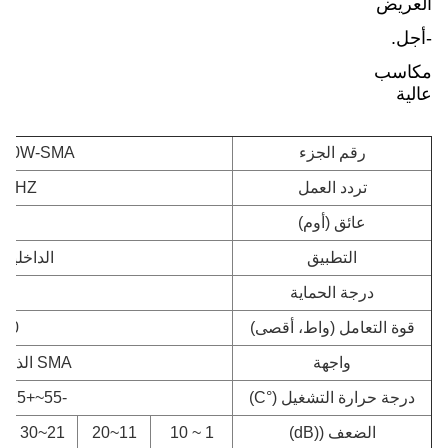
العريض
-أجل.
مكاسب
عالية
رقم الجزء
-50W-SMA
تردد العمل
 GHZ
عائق (أوم)
0
التطبيق
الداخلية 
درجة الحماية
65
قوة التعامل (واط، أقصى)
50 واط
واجهة
SMA الذكر-SMA الإناث
درجة حرارة التشغيل (°C)
-55~+125 درجة مئوية
الضعف ((dB)
1 ~ 10
11~20
21~30