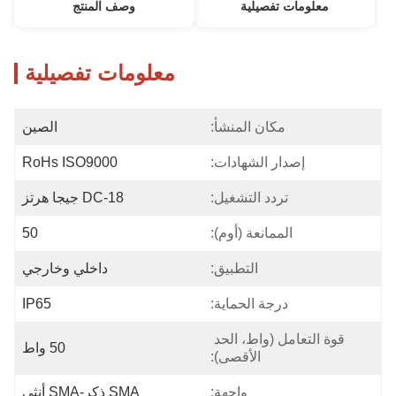
معلومات تفصيلية
وصف المنتج
معلومات تفصيلية
مكان المنشأ:
الصين
إصدار الشهادات:
RoHs ISO9000
تردد التشغيل:
DC-18 جيجا هرتز
الممانعة (أوم):
50
التطبيق:
داخلي وخارجي
درجة الحماية:
IP65
قوة التعامل (واط، الحد 
50 واط
الأقصى):
واجهة:
SMA ذكر-SMA أنثى