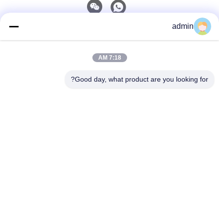
admin
اتصل سريعًا
7:18 AM
هاتف
0086-551-65396351
Good day, what product are you looking for?
البريد الإلكتروني
sales@vinncom.com
عنوان
طريق غانغ هواي، المنطقة الصناعية الجديدة، مدينة غانغ جي،
مقاطعة تشانغ فينغ، مدينة هي فاي، مقاطعة أنهوي
سياسة الخصوصية
|
خريطة الموقع