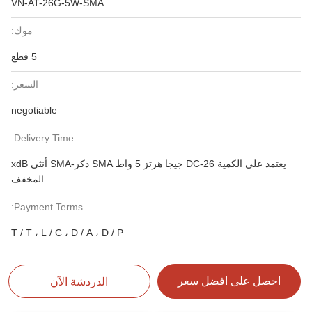
VN-AT-26G-5W-SMA
موك:
5 قطع
السعر:
negotiable
Delivery Time:
يعتمد على الكمية DC-26 جيجا هرتز 5 واط SMA ذكر-SMA أنثى xdB
المخفف
Payment Terms:
T / T ، L / C ، D / A ، D / P
احصل على افضل سعر
الدردشة الآن