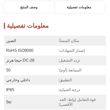
معلومات تفصيلية
وصف المنتج
معلومات تفصيلية
مكان المنشأ:
الصين
إصدار الشهادات:
RoHS ISO9000
تردد التشغيل:
DC-26 جيجا هرتز
الممانعة (أوم):
50
التطبيق:
داخلي وخارجي
درجة الحماية:
IP65
قوة التعامل (واط، الحد 
5w
الأقصى):