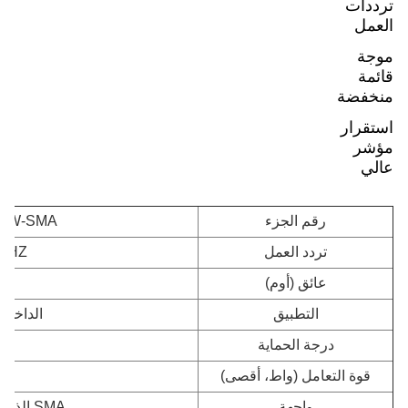
ترددات
العمل
موجة
قائمة
منخفضة
استقرار
مؤشر
عالي
رقم الجزء
-5W-SMA
تردد العمل
 GHZ
عائق (أوم)
التطبيق
الداخلية
درجة الحماية
5
قوة التعامل (واط، أقصى)
واجهة
SMA الذكور - SMA الإناث