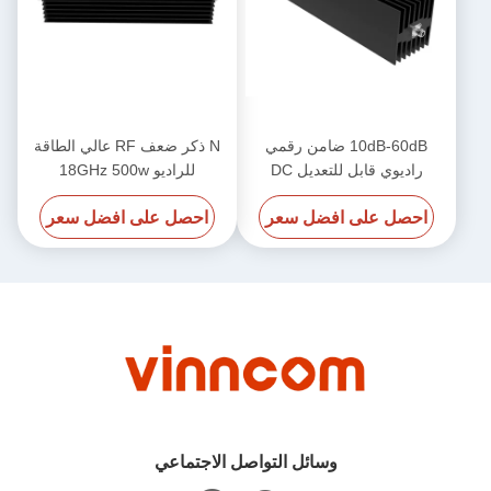
10dB-60dB ضامن رقمي
N ذكر ضعف RF عالي الطاقة
راديوي قابل للتعديل DC
للراديو 18GHz 500w
18GHz 600W N إناثي N إناثي
احصل على افضل سعر
احصل على افضل سعر
وسائل التواصل الاجتماعي