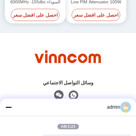
Low PIM Attenuator 100W
السوداء 6000MHz -155dbc
الذكر إلى الإناث
50W
احصل على افضل سعر
احصل على افضل سعر
وسائل التواصل الاجتماعي
admin
اتصل سريعًا
2:23 AM
هاتف