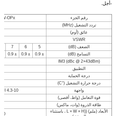
-أجل.
رقم الجزء
50W-OPx
تردد التشغيل (MHz)
0
عائق (أوم)
VSWR
الضعف (dB)
5
6
7
التسامح (dB)
± 0.9
± 0.9
± 0.9
± 0.9
- 153 / - 163
IM3 (dBc @ 2×43dBm)
التطبيق
د
درجة الحماية
درجة حرارة التشغيل (°C)
~ + 80
واجهة
4.3-10 الذكور إلى 4.3-10 الإناث
قوة التعامل (واط، أقصى)
طاقة الذروة (وات، ماكس)
الأبعاد (ملم) ((L × W × H ، باستثناء
 × 170 × 68