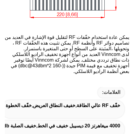
يمكن عادة استخدام خفّفات RF لتقليل قوة الإشارة في العديد من
تصاميم دوائر RF وأنظمة RF. يمكن تثبيت هذه الخفّفات RF ،
وتحويلها ،المثبتة على السطح أو حتى المتغيرة باستمرار.
لدى Vinncom العديد من أنواع أجهزة تخفيف الراديو اللاسلكي
ذات نطاق ترددي مختلف. يمكن لشركة Vinncom أيضًا توفير
أجهزة تخفيف مع قيمة PIM جيدة ((-160 dbc@43dbm*2) في
بعض أنظمة الراديو اللاسلكي.
العلامات:
خفّف RF عالي الطاقة,خفيف النطاق العريض,خفّف الخطوة
4000 ميغاهرتز 20 ديسيبل خفيف في الخط,خفيف الصلبة 20db في الخط,خفّف VSWR منخفض 20db