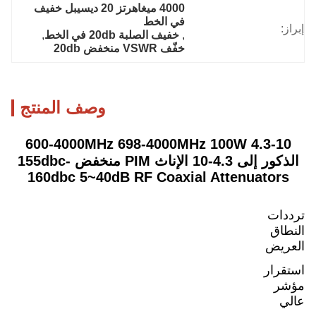
4000 ميغاهرتز 20 ديسيبل خفيف 
في الخط
إبراز:
, 
خفيف الصلبة 20db في الخط
, 
خفّف VSWR منخفض 20db
وصف المنتج
600-4000MHz 698-4000MHz 100W 4.3-10
الذكور إلى 4.3-10 الإناث PIM منخفض -155dbc
160dbc 5~40dB RF Coaxial Attenuators
ترددات
النطاق
العريض
استقرار
مؤشر
عالي