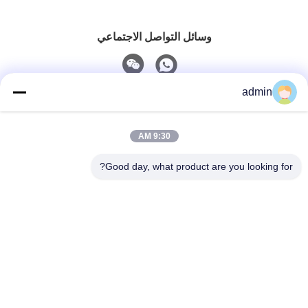
وسائل التواصل الاجتماعي
admin
اتصل سريعًا
9:30 AM
هاتف
0086-551-65396351
Good day, what product are you looking for?
البريد الإلكتروني
sales@vinncom.com
عنوان
طريق غانغ هواي، المنطقة الصناعية الجديدة، مدينة غانغ جي،
مقاطعة تشانغ فينغ، مدينة هي فاي، مقاطعة أنهوي