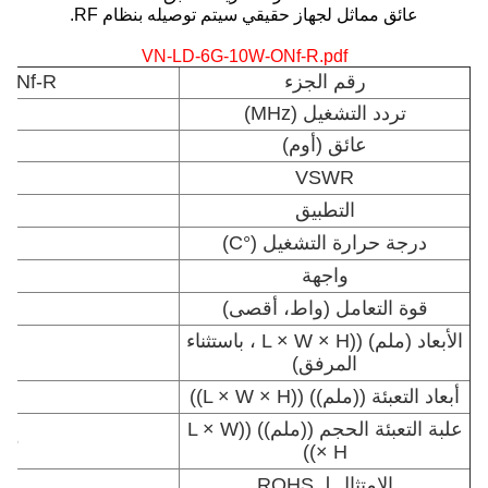
عائق مماثل لجهاز حقيقي سيتم توصيله بنظام RF.
VN-LD-6G-10W-ONf-R.pdf
رقم الجزء
-ONf-R
تردد التشغيل (MHz)
عائق (أوم)
VSWR
التطبيق
درجة حرارة التشغيل (°C)
80
واجهة
قوة التعامل (واط، أقصى)
الأبعاد (ملم) ((L × W × H ، باستثناء
المرفق)
أبعاد التعبئة ((ملم)) ((L × W × H))
5
علبة التعبئة الحجم ((ملم)) ((L × W
85
× H))
الامتثال لـ ROHS