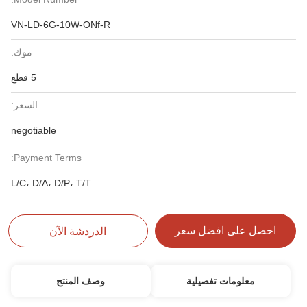
VN-LD-6G-10W-ONf-R
موك:
5 قطع
السعر:
negotiable
Payment Terms:
L/C، D/A، D/P، T/T
احصل على افضل سعر
الدردشة الآن
معلومات تفصيلية
وصف المنتج