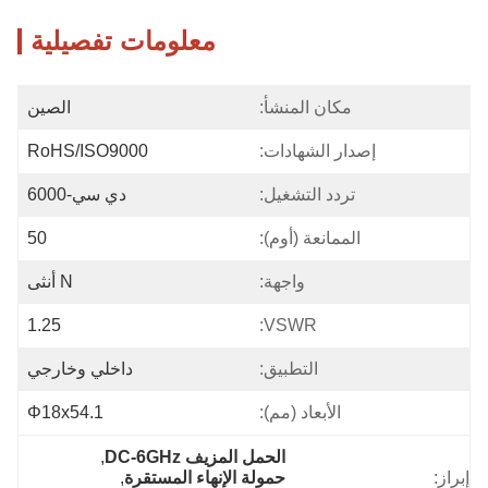
معلومات تفصيلية
مكان المنشأ:
الصين
إصدار الشهادات:
RoHS/ISO9000
تردد التشغيل:
دي سي-6000
الممانعة (أوم):
50
واجهة:
N أنثى
1.25
VSWR:
التطبيق:
داخلي وخارجي
الأبعاد (مم):
Φ18x54.1
الحمل المزيف DC-6GHz
, 
إبراز:
حمولة الإنهاء المستقرة
, 