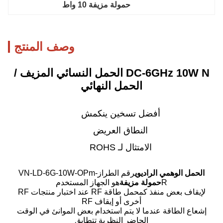
حمولة مزيفة 10 واط
وصف المنتج
DC-6GHz 10W N الحمل النسائي المزيف /
الحمل النهائي
أفضل تسخين ينكمش
النطاق العريض
الامتثال لـ ROHS
الحمل الوهمي الراديوي
رقم الطراز
VN-LD-6G-10W-OPm-
R
حمولة مزيفة
هو الجهاز المستخدم
لإيقاف بعض منفذ كمحمل طاقة RF عند اختبار منتجات RF
أخرى أو إيقاف RF
إشعاع الطاقة عندما لا يتم استخدام بعض الموانئ في الوقت
الحاضر النظرية تتطابق