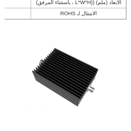
الأبعاد (ملم) ((L*W*H ، باستثناء المرفق)
×70
الامتثال لـ ROHS