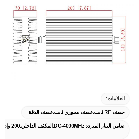
العلامات:
خفيف RF ثابت,خفيف محوري ثابت,خفيف الدقة
ضامن التيار المتردد DC-4000MHz,المكثف الداخلي,200 واط خفيف