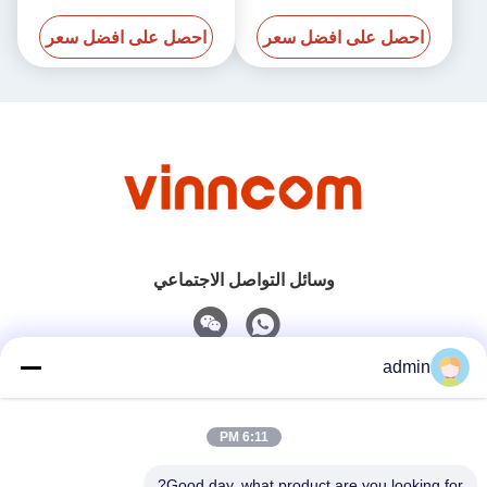
18GHz 600W N إناثي N إناثي
احصل على افضل سعر
احصل على افضل سعر
وسائل التواصل الاجتماعي
admin
اتصل سريعًا
6:11 PM
هاتف
0086-551-65396351
Good day, what product are you looking for?