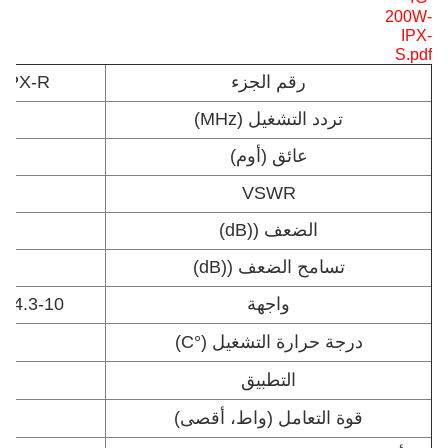
200W-
IPX-
S.pdf
رقم الجزء
-IPX-R
تردد التشغيل (MHz)
عائق (أوم)
VSWR
الضعف ((dB)
تسامح الضعف ((dB)
واجهة
4.3-10 الذكور - 4.3-10 الإناث
درجة حرارة التشغيل (°C)
التطبيق
قوة التعامل (واط، أقصى)