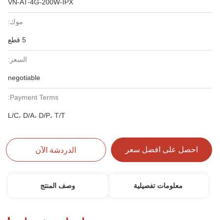
VN-AT-4G-200W-IPX
موك:
5 قطع
السعر:
negotiable
Payment Terms:
L/C، D/A، D/P، T/T
احصل على افضل سعر
الدردشة الآن
معلومات تفصيلية
وصف المنتج