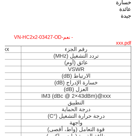
خسارة
عائدة
جيدة
- نعم
VN-HC2x2-03427-OD-
xxx.pdf
رقم الجزء
xxx
تردد التشغيل (MHz)
عائق (أوم)
VSWR
الارتباط (dB)
خسارة الإدراج (dB)
العزل (dB)
0/-153/-161/-165
IM3 (dBc @ 2×43dBm)@xxx
التطبيق
درجة الحماية
درجة حرارة التشغيل (°C)
واجهة
قوة التعامل (واط، أقصى)