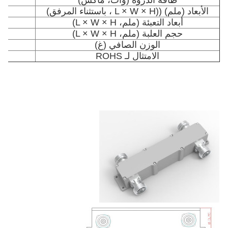
طاقة الذروة (وات، ماكس)
الأبعاد (ملم) ((L × W × H ، باستثناء المرفق)
أبعاد التعبئة (ملم، L × W × H)
حجم العلبة (ملم، L × W × H)
الوزن الصافي (غ)
الامتثال لـ ROHS