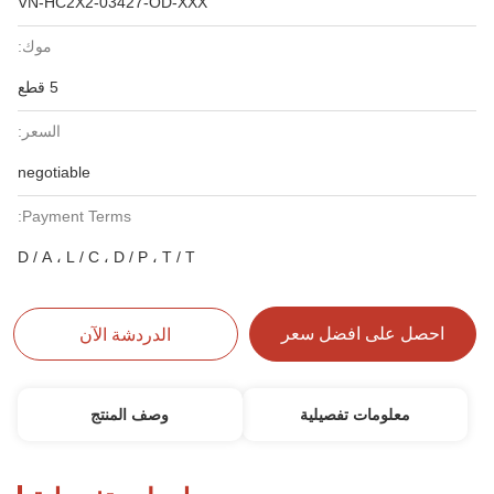
VN-HC2X2-03427-OD-XXX
موك:
5 قطع
السعر:
negotiable
Payment Terms:
D / A ، L / C ، D / P ، T / T
احصل على افضل سعر
الدردشة الآن
معلومات تفصيلية
وصف المنتج