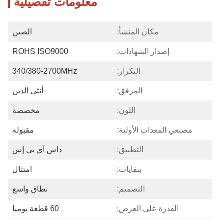
معلومات تفصيلية
مكان المنشأ:
الصين
إصدار الشهادات:
ROHS ISO9000
التكرار:
340/380-2700MHz
المرفق:
أنثى الدين
اللون:
مخصصة
مصنعي المعدات الأولية:
مقبولة
التطبيق:
داس آي بي إس
بنفايات:
امتثال
التصميم:
نطاق واسع
القدرة على العرض:
60 قطعة يوميا