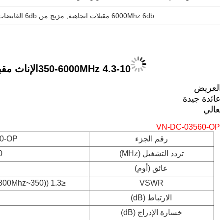
6000Mhz 6db مقبلات اتجاهية
, 
مزيج من 6db القابضات الاتجاهية
350-6000MHz 4.3-10
الإناث
مقب
العريض
ائدة جيدة
عالي
VN-DC-03560-OP
رقم الجزء
0-OP
تردد التشغيل (MHz)
0
عائق (أوم)
≤1.3 ((350~4800Mhz) ≤1.45 ((4800~6000Mhz)
VSWR
الارتباط (dB)
خسارة الإدراج (dB)