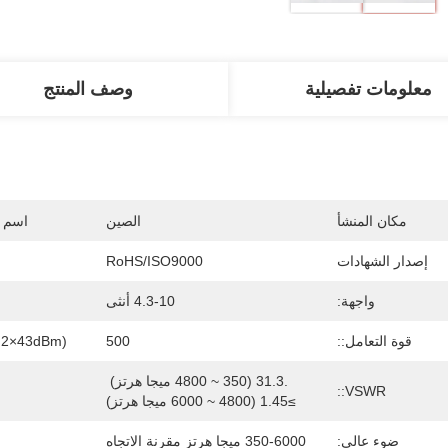
معلومات تفصيلية
وصف المنتج
مكان المنشأ
الصين
اسم ا
إصدار الشهادات
RoHS/ISO9000
واجهة:
4.3-10 أنثى
قوة التعامل::
500
2×43dBm)::
.31.3 (350 ~ 4800 ميجا هرتز) 
VSWR::
≥1.45 (4800 ~ 6000 ميجا هرتز)
ضوء عالي:
350-6000 ميجا هرتز مقرنة الاتجاه