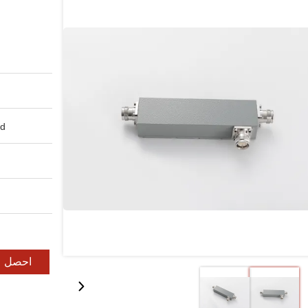
d:
احصل ع