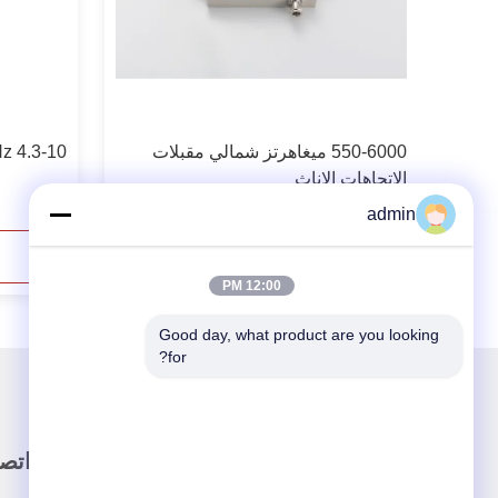
550-6000 ميغاهرتز شمالي مقبلات
550-6000MHz 4.3-10 زوج اتج
الاتجاهات الإناث
admin
اتصل الآن
12:00 PM
Good day, what product are you looking 
for?
رابط سريع
اتصل