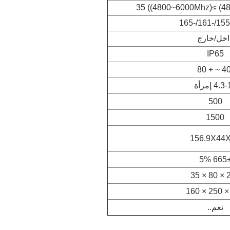
اخل/خارج
IP65
4. إمرأة
500
1500
156.9X44
665± 5
240
نعم..