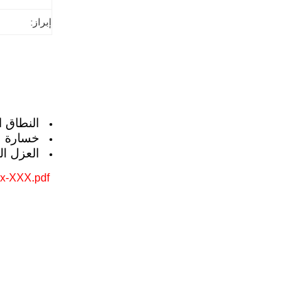
إبراز:
النطاق 
خسارة ع
العزل ال
x-XXX.pdf