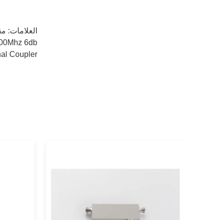
العلامات:
مق
6000Mhz 6db مقبلات اتجاهية,مزيج من 6db القابضات الاتجاهية,6 ديسيبل مزيج ا
nal Coupler