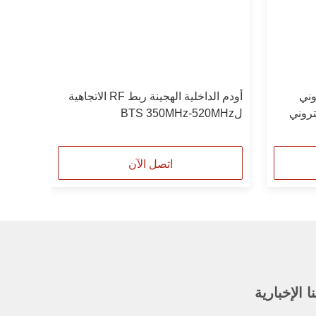
وني
أودم الداخلية الهجينة ربط RF الاتجاهية
تروني
لBTS 350MHz-520MHz
اتصل الآن
 الإخبارية