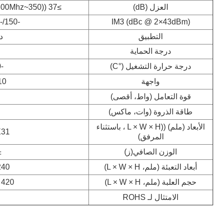
العزل (dB)
≥37 ((350~4800Mhz) ≥35 ((4800~6000Mhz)
-150/-155/-161/-165
IM3 (dBc @ 2×43dBm)
التطبيق
د
درجة الحماية
درجة حرارة التشغيل (°C)
-40 ~ + 80
واجهة
3-10
قوة التعامل (واط، أقصى)
طاقة الذروة (وات، ماكس)
الأبعاد (ملم) ((L × W × H ، باستثناء
X31
المرفق)
الوزن الصافي
(ز)
%
أبعاد التعبئة (ملم، L × W × H)
 × 80 × 35
حجم العلبة (ملم، L × W × H)
420 × 250 × 160
الامتثال لـ ROHS