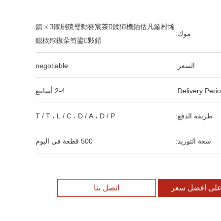
鎮ㄨ鎵剧殑璧勬簮宸茶鍒犻櫎銆佸凡鏇村悕
موك:
鎴栨殏鏃朵笉鍙敤銆
السعر:
negotiable
Delivery Perio
2-4 أسابيع
طريقة الدفع:
T / T ، L / C ، D / A ، D / P
سعة التوريد:
500 قطعة في اليوم
لى افضل سعر
اتصل بنا