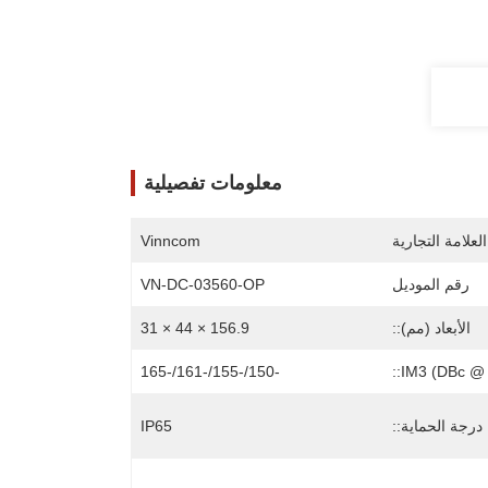
معلومات تفصيلية
لعلامة التجارية
Vinncom
رقم الموديل
VN-DC-03560-OP
الأبعاد (مم)::
156.9 × 44 × 31
-150/-155/-161/-165
IM3 (DBc @ 
درجة الحماية::
IP65