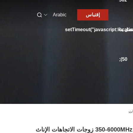
إقتباس
Arabic
تصل بنا
setTimeout("javascript:locati
50);
350- زوجات الاتجاهات الإناث