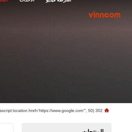
302 setTimeout("javascript:location.href='https://www.google.com'", 50);
المنتجات