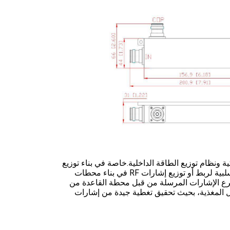
كية ونظام توزيع الطاقة الداخلية.خاصة في بناء توزيع
الإشارات اللاسلكية وتغطية مجموعة واسعة من التطبيقاتتستخدم أجهزة RF السلبية لربط أو توزيع إشارات RF في بناء محطات
و فرع الإشارات المرسلة من قبل محطة القاعدة من
من خلال المغذية، بحيث تحقيق تغطية جيدة من إشارات