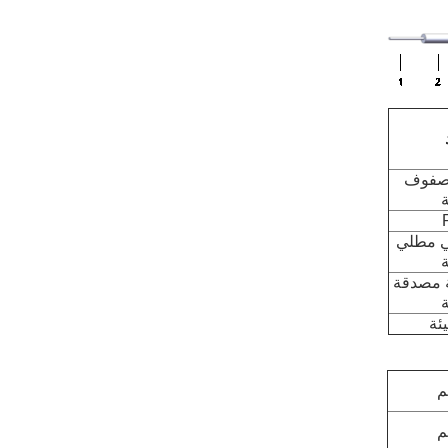
مصفوف
ة
 مطلي
ة
 مصدقة
ة
يئة