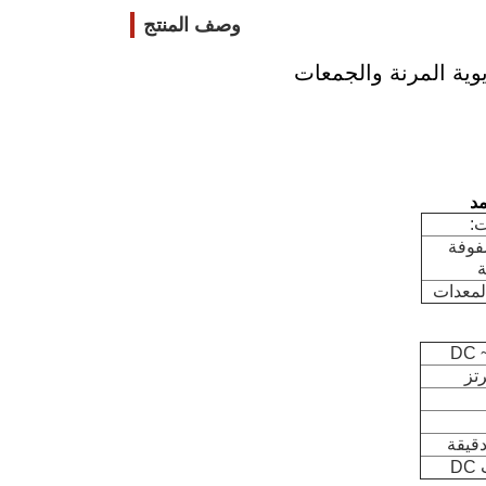
وصف المنتج
مد
ت:
صفوفة
ة
المعدات
DC 