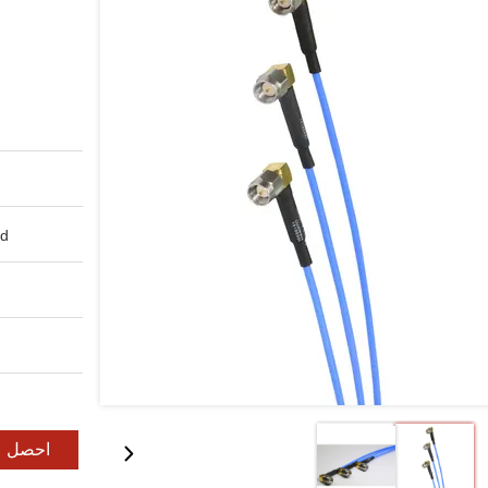
d:
احصل ع