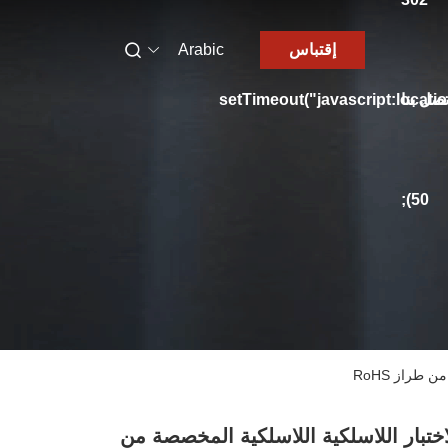
إقتباس
Arabic
تصل بنا
setTimeout("javascript:locati
50);
 طراز RoHS
اختبار اللاسلكية اللاسلكية المخصصة من