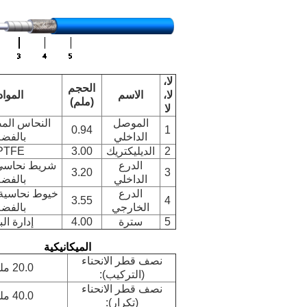
لا،
الحجم
لا،
الاسم
المواد
(ملم)
لا
الموصل
النحاس ال
0.94
1
الداخلي
بالفض
2
الديليكتريك
3.00
PTFE
الدرع
شريط نحاسي
3.20
3
الداخلي
بالفض
الدرع
خيوط نحاسية
3.55
4
الخارجي
بالفض
5
سترة
4.00
إدارة الب
الميكانيكية
نصف قطر الانحناء
20.0 ملم
(التركيب):
نصف قطر الانحناء
40.0 ملم
(تكرار):