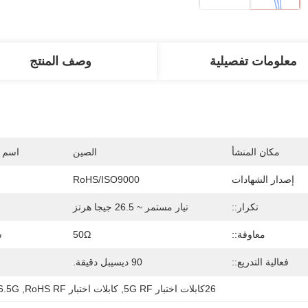
معلومات تفصيلية
وصف المنتج
مكان المنشأ
الصين
اسم ا
إصدار الشهادات
RoHS/ISO9000
تكرار::
تيار مستمر ~ 26.5 جيجا هرتز
معاوقة::
50Ω
س
فعالية التدريع::
90 ديسيبل دقيقة.
26كابلات اختبار 5G RF
, 
كابلات اختبار RoHS RF
, 
26.5G كابلات RF