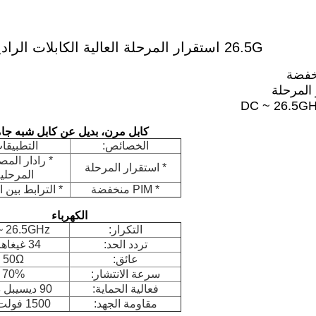
26.5G استقرار المرحلة العالية الكابلات الراديوية المرنة والجمعات
المرحلة
كابل مرن، بديل عن كابل شبه جا
الخصائص:
التطبيقا
* رادار الم
* استقرار المرحلة
المرحلي
* PIM منخفضة
* الترابط بين 
الكهرباء
التكرار:
~ 26.5GHz
تردد الحد:
34 غيغاهرتز
عائق:
50Ω
سرعة الانتشار:
70%
فعالية الحماية:
90 ديسيبل دقيقة
مقاومة الجهد:
1500 فولت DC