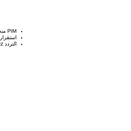
PIM منخفضة
استقرار 
التردد DC ~ 26.5GHz