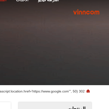
302 setTimeout("javascript:location.href='https://www.google.com'", 50);
المنتجات