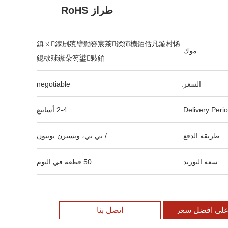
طراز RoHS
鎮ㄨ鎵剧殑璧勬簮宸茶鍒犻櫎銆佸凡鏇村悕
موك:
鎴栨殏鏃朵笉鍙敤銆
السعر:
negotiable
Delivery Perio
2-4 أسابيع
طريقة الدفع:
/ تي تي، ويسترن يونيون
سعة التوريد:
50 قطعة في اليوم
لى افضل سعر
اتصل بنا