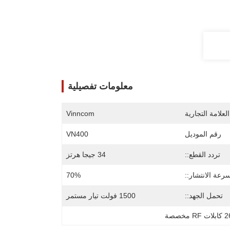
معلومات تفصيلية
لعلامة التجارية
Vinncom
رقم الموديل
VN400
تردد القطع::
34 جيجا هرتز
رعة الانتشار::
70%
تحمل الجهد::
1500 فولت تيار مستمر
 مخصصة