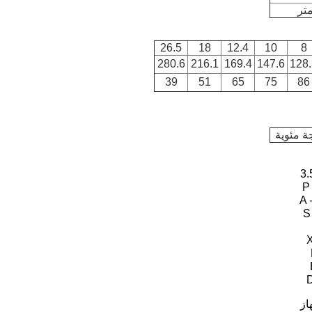
26.5
18
12.4
10
8
280.6
216.1
169.4
147.6
128.
39
51
65
75
86
P
A 
S