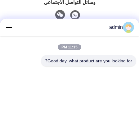
وسائل التواصل الاجتماعي
admin
اتصل سريعًا
11:15 PM
هاتف
0086-551-65396351
Good day, what product are you looking for?
البريد الإلكتروني
sales@vinncom.com
عنوان
طريق غانغ هواي، المنطقة الصناعية الجديدة، مدينة غانغ جي،
مقاطعة تشانغ فينغ، مدينة هي فاي، مقاطعة أنهوي