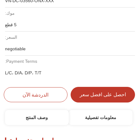
VN-DC-03560-ONX-XXX
موك:
5 قطع
السعر:
negotiable
Payment Terms:
L/C، D/A، D/P، T/T
احصل على افضل سعر
الدردشة الآن
معلومات تفصيلية
وصف المنتج