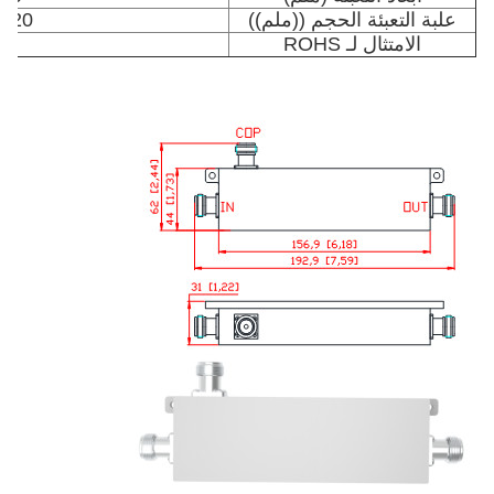
علبة التعبئة الحجم ((ملم))
420 × 250 × 160
الامتثال لـ ROHS