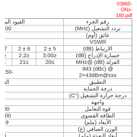
03860-
ONx-
160.pdf
رقم الجزء
القيود المف
تردد التشغيل (MHz)
350-6000 
عائق (أوم)
VSWR
الارتباط (dB)
5 ± 2
6 ± 2
7 ± 2
خسارة الإدراج (dB)
≤3.00
≤2.2
≤1.7
العزلة (dB) @MHz
≥20
≥21
≥22
IM3 (dBc) @
-150/-160/-163/-165
2×43dBm@xxx
التطبيق
الداخ
درجة الحماية
درجة حرارة التشغيل (°C)
-40 ~ + 80
واجهة
قوة التعامل
200 (واط، أقصى)
الطاقة القصوى
1200 (واط، أقصى
الأبعاد (ملم)
 × 44 × 31
الوزن الصافي (غ)
أبعاد التعبئة (ملم)
× 80 × 35