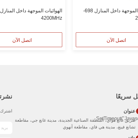
الهوائيات الموجهة داخل المنازل 698-
4200MHz
اتصل الآن
اتصل الآن
 سريعًا
نشرتنا
عنوان
اشترك ف
SetTimeout("javasc
طريق غانغ هواي، المنطقة الصناعية الجديدة، مدينة غانغ جي، مقاطعة
تشانغ فينغ، مدينة هي فاي، مقاطعة أنهوي