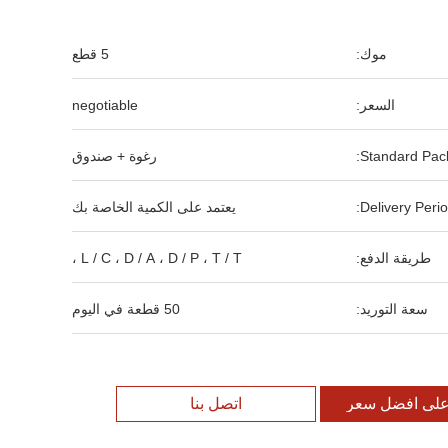
موك:
5 قطع
السعر:
negotiable
Standard Pack
رغوة + صندوق
Delivery Perio
يعتمد على الكمية الخاصة بك
طريقة الدفع:
L / C ، D / A ، D / P ، T / T ،
سعة التوريد:
50 قطعة في اليوم
لى افضل سعر
اتصل بنا