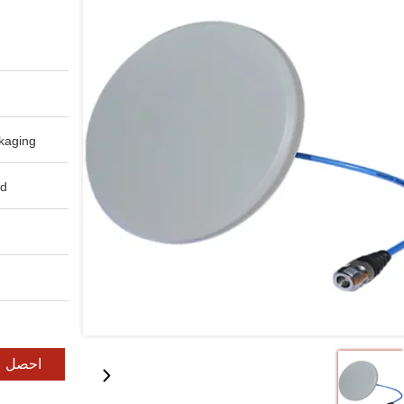
aging:
d:
احصل ع