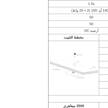
≤1.5
50
50
أرضية DC
مخطط التثبيت
3500 ميغاهرتز