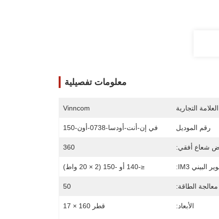
معلومات تفصيلية
لعلامة التجارية
Vinncom
رقم الموديل
في إن-أنت-أودسا-0738-أون-150
 شعاع أفقي:
360
ير البيني IM3:
≤-140 أو -150 (2 × 20 واط)
معالجة الطاقة:
50
الأبعاد:
قطر 160 × 17