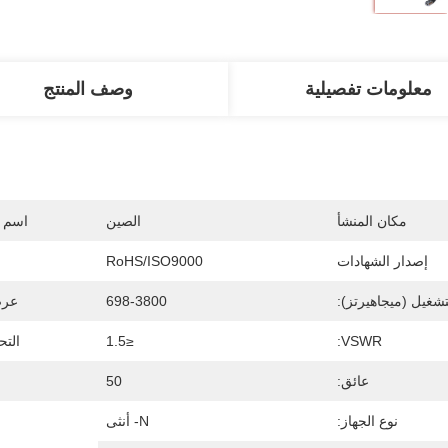
معلومات تفصيلية
وصف المنتج
مكان المنشأ
الصين
اسم ا
إصدار الشهادات
RoHS/ISO9000
تشغيل (ميجاهيرتز):
698-3800
عرض
VSWR:
≤1.5
التحو
عائق:
50
نوع الجهاز:
N- أنثى