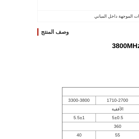
وصف المنتج
3300-3800
1710-2700
الأفقية
5.5±1
5±0.5
360
40
55