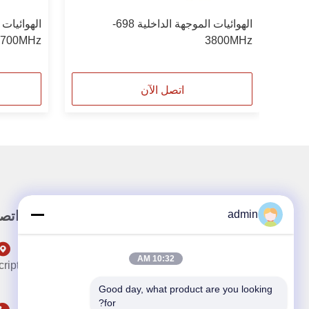
400 هوائي أممي
الهوائيات الموجهة الداخلية 698-
2700MHz
3800MHz
اتصل الآن
admin
رابط سريع
اتصل
302
10:32 AM
ript:location.href='https://www.google.com'",
50);
Good day, what product are you looking 
for?
المنتجات