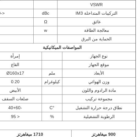
VSWR
التركيبات المتداخلة IM3
dBc
<-140 أو -150 (2 × 20 واط)
عائق
Ω
معالجة الطاقة
w
الحماية من البرق
المواصفات الميكانيكية
نوع الجهاز
إمرأة
موقع الجهاز
القاع
الأبعاد
ملم
x17
Ø160
وزن الهوائي
كيلوغرام
0.20
مادة الرادوم واللون
الأبيض
مجموعة تركيب
صلعات السقف
نطاق درجة حرارة التشغيل
°C
-40+60
الرطوبة التشغيلية
%
< 95
900 ميغاهرتز
1710 ميغاهرتز