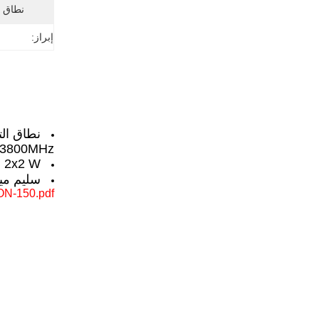
نطاق د
إبراز:
3800MHz
 2x2 W
سليم مي
N-150.pdf