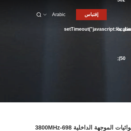
إقتباس
Arabic
تصل بنا
setTimeout("javascript:locati
50);
ائيات الموجهة الداخلية 698-3800MHz