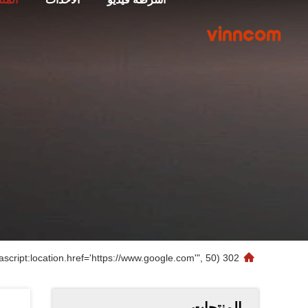
302 setTimeout("javascript:location.href='https://www.google.com'", 50);
المنتجات