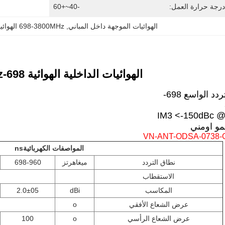
رجة حرارة العمل:
-40~+60
الهوائيات الموجهة داخل المباني
, 
698-3800MHz الهوائيات الموجهة داخل المباني
الهوائيات الداخلية الهوائية 698-3800MHz
نطاق التردد الواسع 698-
IM3 <-150dBc @
مو اومني
VN-ANT-ODSA-0738-O
المواصفات الكهربائية
ns
نطاق التردد
ميغاهرتز
698-960
الاستقطاب
المكاسب
dBi
2.0±05
عرض الشعاع الأفقي
o
عرض الشعاع الرأسي
o
100